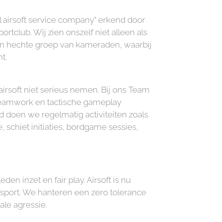
al airsoft service company" erkend door
rtclub. Wij zien onszelf niet alleen als
en hechte groep van kameraden, waarbij
t.
airsoft niet serieus nemen. Bij ons Team
 teamwork en tactische gameplay
ld doen we regelmatig activiteiten zoals
 schiet initiaties, bordgame sessies,
n inzet en fair play. Airsoft is nu
sport. We hanteren een zero tolerance
ale agressie.