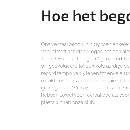
Hoe het bego
Ons verhaal begon in 2019 toen enkele
voor airsoft het idee kregen om een airs
Toen "SAS airsoft belgium" genaamd. Na
wij geëvolueerd tot een volwaardige spo
record tempo van 5 leden tot enkele 10ta
maakt ons een van de grotere airsoft t
grondgebied. Wij blijven openstaan voo
hebben zowel voor recreatieve als voor
plaats binnen onze club.