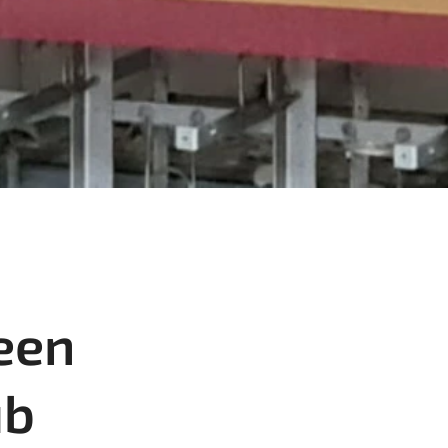
 een
ub