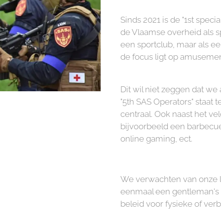
Sinds 2021 is de "1st speci
de Vlaamse overheid als spo
een sportclub, maar als e
de focus ligt op amusemen
Dit wil niet zeggen dat we 
"5th SAS Operators" staat
centraal. Ook naast het ve
bijvoorbeeld een barbecue,
online gaming, ect.
We verwachten van onze lede
eenmaal een gentleman's 
beleid voor fysieke of verb