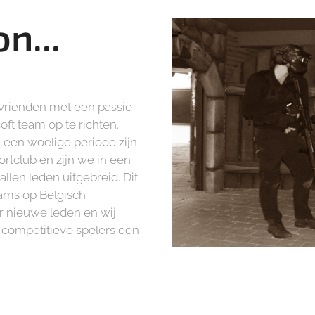
n...
 vrienden met een passie
oft team op te richten.
 een woelige periode zijn
rtclub en zijn we in een
llen leden uitgebreid. Dit
eams op Belgisch
r nieuwe leden en wij
 competitieve spelers een